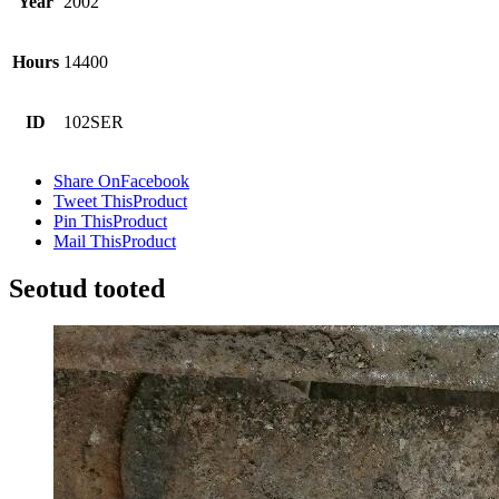
Year
2002
Hours
14400
ID
102SER
Share On
Facebook
Tweet This
Product
Pin This
Product
Mail This
Product
Seotud tooted