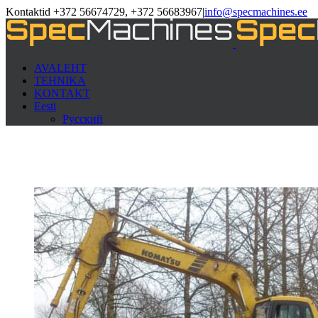
Kontaktid +372 56674729, +372 56683967
|
info@specmachines.ee
AVALEHT
TEHNIKA
KONTAKT
Eesti
Русский