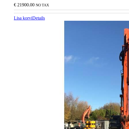
€
21900.00
NO TAX
Lisa korvi
Details