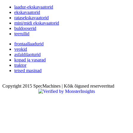
laadur-ekskavaatorid
ekskavaatorid
ratasekskavaatorid
mini/midi ekskavaatorid
buldooserid
teerullid
frontaallaadurid
veokid
asfaldilaoturid
kopad ja vasarad
traktor
teised masinad
Copyright 2015 SpecMachines | Kõik õigused reserveeritud