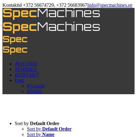
Kontaktid +372 56674729, +372 56683967
|
info@specmachines.ee
AVALEHT
TEHNIKA
KONTAKT
Eesti
Русский
English
Sort by
Default Order
Sort by
Default Order
Sort by
Name