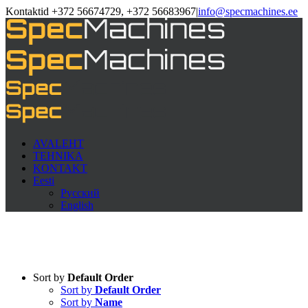
Kontaktid +372 56674729, +372 56683967
|
info@specmachines.ee
AVALEHT
TEHNIKA
KONTAKT
Eesti
Русский
English
Sort by
Default Order
Sort by
Default Order
Sort by
Name