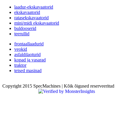
laadur-ekskavaatorid
ekskavaatorid
ratasekskavaatorid
mini/midi ekskavaatorid
buldooserid
teerullid
frontaallaadurid
veokid
asfaldilaoturid
kopad ja vasarad
traktor
teised masinad
Copyright 2015 SpecMachines | Kõik õigused reserveeritud