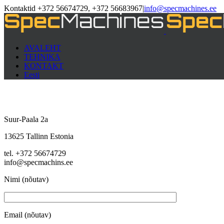
Kontaktid +372 56674729, +372 56683967
|
info@specmachines.ee
AVALEHT
TEHNIKA
KONTAKT
Eesti
Suur-Paala 2a
13625 Tallinn Estonia
tel. +372 56674729
info@specmachins.ee
Nimi (nõutav)
Email (nõutav)