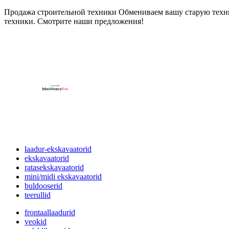
Продажа строительной техники Обмениваем вашу старую техни
техники. Смотрите наши предложения!
laadur-ekskavaatorid
ekskavaatorid
ratasekskavaatorid
mini/midi ekskavaatorid
buldooserid
teerullid
frontaallaadurid
veokid