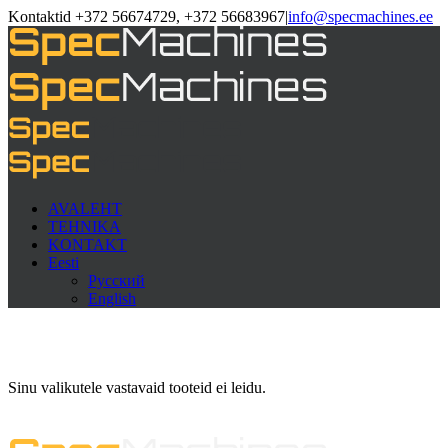
Kontaktid +372 56674729, +372 56683967
|
info@specmachines.ee
AVALEHT
TEHNIKA
KONTAKT
Eesti
Русский
English
Sinu valikutele vastavaid tooteid ei leidu.