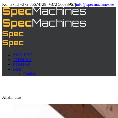
Kontaktid +372 56674729, +372 56683967
|
info@specmachines.ee
AVALEHT
TEHNIKA
KONTAKT
Eesti
English
Allahindlus!