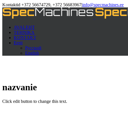
Kontaktid +372 56674729, +372 56683967
|
info@specmachines.ee
AVALEHT
TEHNIKA
KONTAKT
Eesti
Русский
English
nazvanie
Click edit button to change this text.