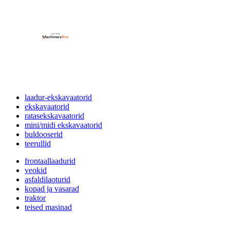
laadur-ekskavaatorid
ekskavaatorid
ratasekskavaatorid
mini/midi ekskavaatorid
buldooserid
teerullid
frontaallaadurid
veokid
asfaldilaoturid
kopad ja vasarad
traktor
teised masinad