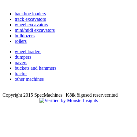
backhoe loaders
track excavators
wheel excavators
mini/midi excavators
bulldozers
rollers
wheel loaders
dumpers
pavers
buckets and hammers
tractor
other machines
Copyright 2015 SpecMachines | Kõik õigused reserveeritud