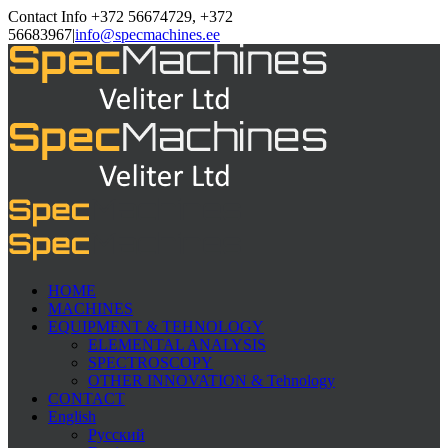
Contact Info +372 56674729, +372
56683967
|
info@specmachines.ee
HOME
MACHINES
EQUIPMENT & TEHNOLOGY
ELEMENTAL ANALYSIS
SPECTROSCOPY
OTHER INNOVATION & Tehnology
CONTACT
English
Русский