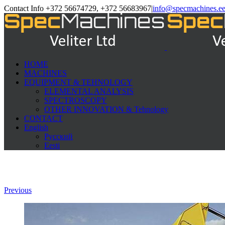
Contact Info +372 56674729, +372 56683967
|
info@specmachines.e
HOME
MACHINES
EQUIPMENT & TEHNOLOGY
ELEMENTAL ANALYSIS
SPECTROSCOPY
OTHER INNOVATION & Tehnology
CONTACT
English
Русский
Eesti
Previous