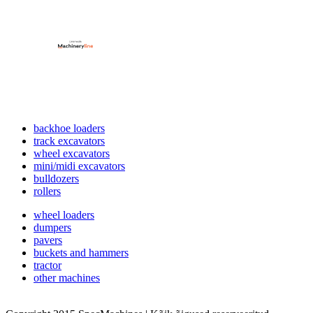
backhoe loaders
track excavators
wheel excavators
mini/midi excavators
bulldozers
rollers
wheel loaders
dumpers
pavers
buckets and hammers
tractor
other machines