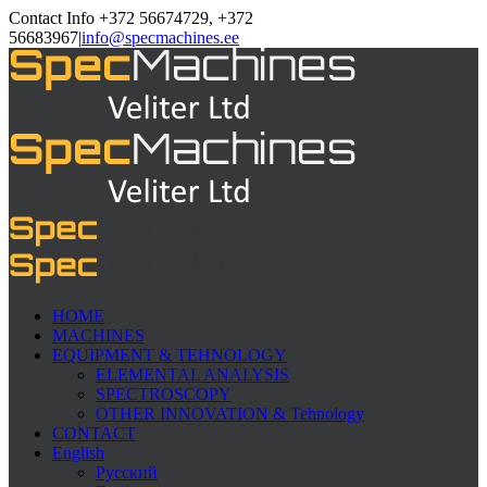
Contact Info +372 56674729, +372
56683967
|
info@specmachines.ee
HOME
MACHINES
EQUIPMENT & TEHNOLOGY
ELEMENTAL ANALYSIS
SPECTROSCOPY
OTHER INNOVATION & Tehnology
CONTACT
English
Русский