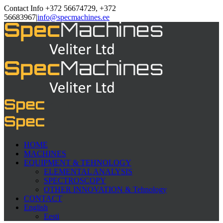
Contact Info +372 56674729, +372
56683967
|
info@specmachines.ee
HOME
MACHINES
EQUIPMENT & TEHNOLOGY
ELEMENTAL ANALYSIS
SPECTROSCOPY
OTHER INNOVATION & Tehnology
CONTACT
English
Eesti