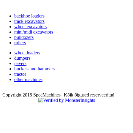
backhoe loaders
track excavators
wheel excavators
mini/midi excavators
bulldozers
rollers
wheel loaders
dumpers
pavers
buckets and hammers
tractor
other machines
Copyright 2015 SpecMachines | Kõik õigused reserveeritud