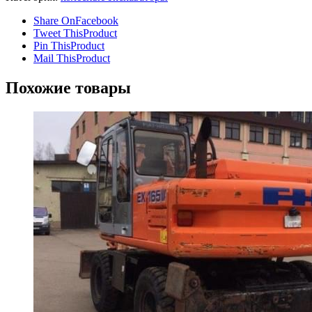
Share On
Facebook
Tweet This
Product
Pin This
Product
Mail This
Product
Похожие товары