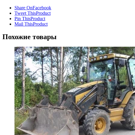
Share On
Facebook
Tweet This
Product
Pin This
Product
Mail This
Product
Похожие товары