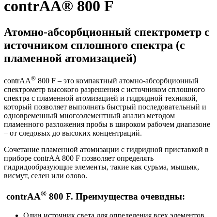
contrAA® 800 F
Атомно-абсорбционный спектрометр с
источником сплошного спектра (с
пламенной атомизацией)
®
contrAA
800 F – это компактный атомно-абсорбционный
спектрометр высокого разрешения с источником сплошного
спектра с пламенной атомизацией и гидридной техникой,
который позволяет выполнять быстрый последовательный и
одновременный многоэлементный анализ методом
пламенного разложения пробы в широком рабочем диапазоне
– от следовых до высоких концентраций.
Сочетание пламенной атомизации с гидридной приставкой в
приборе contrAA 800 F позволяет определять
гидридообразующие элементы, такие как сурьма, мышьяк,
висмут, селен или олово.
®
contrAA
800 F. Преимущества очевидны:
Один источник света для определения всех элементов