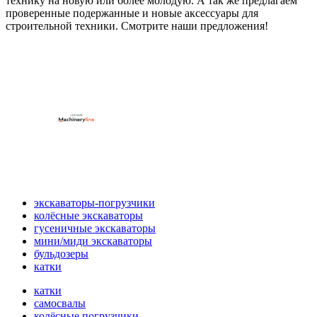
технику на новую или более молодую. А так же предлагаем
проверенные подержанные и новые аксессуары для
строительной техники. Смотрите наши предложения!
экскаваторы-погрузчики
колёсные экскаваторы
гусеничные экскаваторы
мини/миди экскаваторы
бульдозеры
катки
катки
самосвалы
колёсные погрузчики