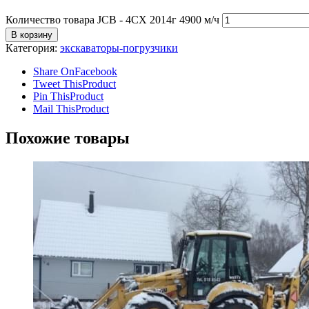
Количество товара JCB - 4CX 2014г 4900 м/ч
В корзину
Категория:
экскаваторы-погрузчики
Share On
Facebook
Tweet This
Product
Pin This
Product
Mail This
Product
Похожие товары