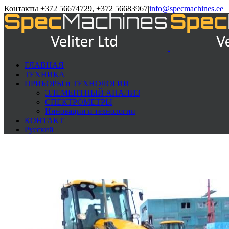
Контакты +372 56674729, +372 56683967
|
info@specmachines.ee
ГЛАВНАЯ
ТЕХНИКА
ПРИБОРЫ и ТЕХНОЛОГИИ
ЭЛЕМЕНTНЫЙ АНАЛИЗ
СПЕКТРОМЕТРЫ
Инновации и технологии
КОНТАКТ
Русский