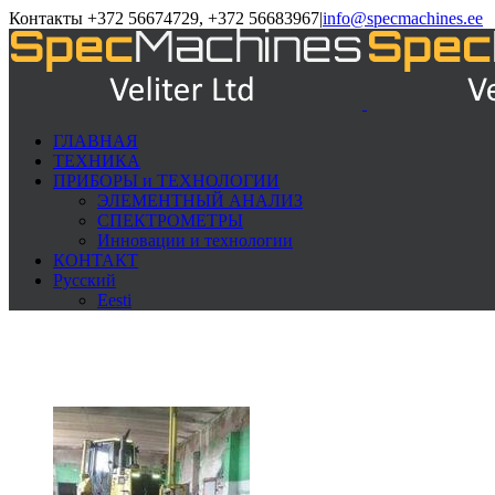
Контакты +372 56674729, +372 56683967
|
info@specmachines.ee
ГЛАВНАЯ
ТЕХНИКА
ПРИБОРЫ и ТЕХНОЛОГИИ
ЭЛЕМЕНTНЫЙ АНАЛИЗ
СПЕКТРОМЕТРЫ
Инновации и технологии
КОНТАКТ
Русский
Eesti